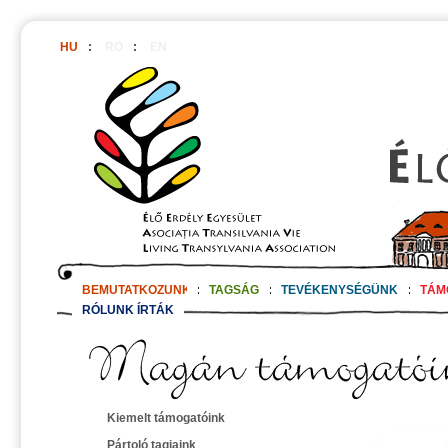
HU
:
RO
:
EN
BEMUTATKOZUNK
:
TAGSÁG
:
TEVÉKENYSÉGÜNK
:
TÁM
RÓLUNK ÍRTÁK
Kiemelt támogatóink
Pártoló tagjaink