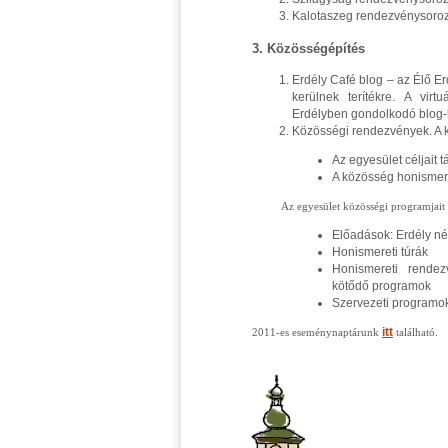
Kalotaszeg rendezvénysoroz
3. Közösségépítés
Erdély Café blog – az Élő Er
kerülnek terítékre. A vir
Erdélyben gondolkodó blog-l
Közösségi rendezvények. A k
Az egyesület céljait
A közösség honismer
Az egyesület közösségi programjait a 
Előadások: Erdély né
Honismereti túrák
Honismereti rende
kötődő programok
Szervezeti programo
itt
2011-es eseménynaptárunk
található.