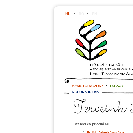
HU
:
RO
:
EN
BEMUTATKOZUNK
:
TAGSÁG
:
RÓLUNK ÍRTÁK
Az idei év prioritásai:
Erdély feltérképezése