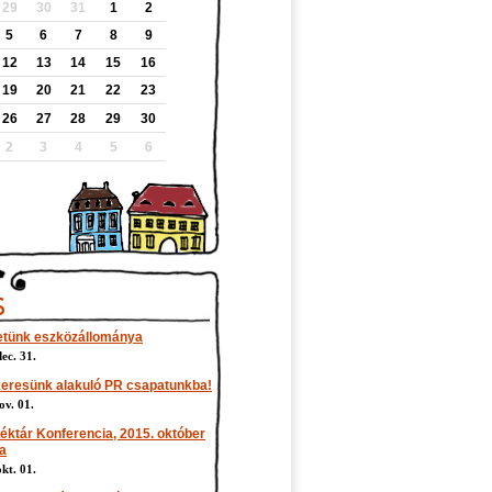
29
30
31
1
2
5
6
7
8
9
12
13
14
15
16
19
20
21
22
23
26
27
28
29
30
2
3
4
5
6
etünk eszközállománya
ec. 31.
eresünk alakuló PR csapatunkba!
ov. 01.
téktár Konferencia, 2015. október
da
kt. 01.