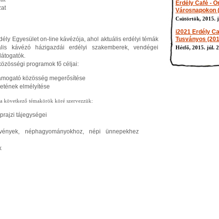
Erdély Café - O
at
Városnapokon (2
Csütörtök, 2015. j
i2021 Erdély C
dély Egyesület on-line kávézója, ahol aktuális erdélyi témák
Tusványos (2015
tuális kávézó házigazdái erdélyi szakemberek, vendégei
Hétfő, 2015. júl. 2
átogatók.
özösségi programok fő céljai:
 támogató közösség megerősítése
etének elmélyítése
következő témakörök köré szervezzük:
prajzi tájegységei
zvények, néphagyományokhoz, népi ünnepekhez
k