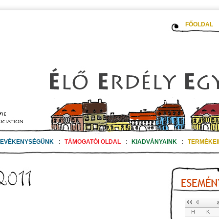
FŐOLDAL
TEVÉKENYSÉGÜNK
:
TÁMOGATÓI OLDAL
:
KIADVÁNYAINK
:
TERMÉKEI
H
K