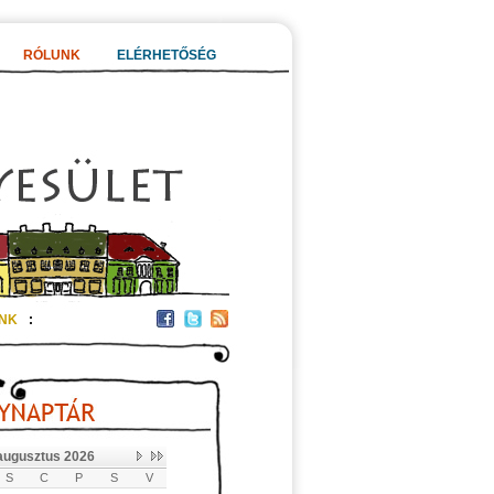
RÓLUNK
ELÉRHETŐSÉG
NK
:
augusztus 2026
S
C
P
S
V