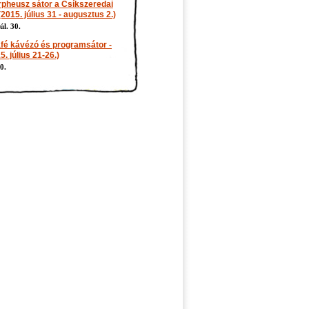
rpheusz sátor a Csíkszeredai
015. július 31 - augusztus 2.)
úl. 30.
afé kávézó és programsátor -
. július 21-26.)
0.