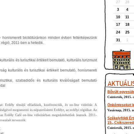
27
28
3
4
10
11
17
18
24
25
g- honismereti biciklitúránkon minden évben feltérképezünk
31
1
at régió, 2011-ben a hetedik.
urális és turisztikai értékeit bemutató, kulturális turizmust
ág kulturális és turisztikai értékeit bemutató, honismereti
isztikai, szabadidős és kulturális kiválóságait bemutató
ldal
Bővült egyesül
Csütörtök, 2015. d
zat: Erdély témájú előadások, konferenciák, és on-line videótár. A
Önkénteseket k
ségével megismerni és népszerűsíteni Erdélyt, az erdélyi régiókat. Az
Vasárnap, 2015. n
az Erdély Café on-line videótárban megtekinthetőek lesznek. 2011-
Székelyföldi Ér
vezését tervezzük:
15., Csíkszere
Csütörtök, 2015. o
t
at