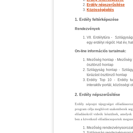
Erdély népszerűsítése
Közösségépítés
1. Erdély feltérképezése
Rendezvények
VII. Erdélytúra - Szilágysá
egy erdélyi régiót. Hat év, h
On-line információs tartalmak
:
Mezőség honlap - Mezőség kult
ösztönző honlap
Szilágyság honlap - Szilágys
túrázást ösztönző honlap
Erdély Top 10 - Erdély tur
interaktív portál, közösségi o
2. Erdély népszerűsítése
Erdély néprajzi tájegységei előadássoro
program célja meghívott szakemberek segít
előadásokról videók készülnek, amelyek 
ben a következő előadáscsoportok megszer
Mezőség rendezvénysoroza
Szilágyság rendezvénysoroz