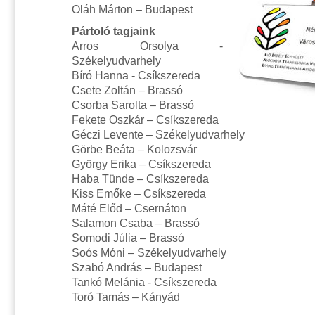
Oláh Márton – Budapest
Pártoló tagjaink
Arros Orsolya -
Székelyudvarhely
Bíró Hanna - Csíkszereda
Csete Zoltán – Brassó
Csorba Sarolta – Brassó
Fekete Oszkár – Csíkszereda
Géczi Levente – Székelyudvarhely
Görbe Beáta – Kolozsvár
György Erika – Csíkszereda
Haba Tünde – Csíkszereda
Kiss Emőke – Csíkszereda
Máté Előd – Csernáton
Salamon Csaba – Brassó
Somodi Júlia – Brassó
Soós Móni – Székelyudvarhely
Szabó András – Budapest
Tankó Melánia - Csíkszereda
Toró Tamás – Kányád