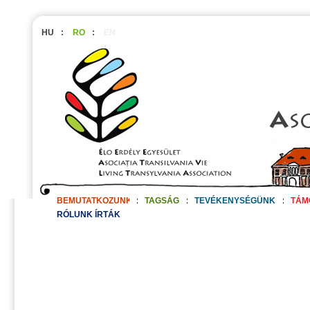
HU
:
RO
:
EN
BEMUTATKOZUNK
:
TAGSÁG
:
TEVÉKENYSÉGÜNK
:
TÁM
Content REPORT2011_CONTENT [RO] not found !
RÓLUNK ÍRTÁK