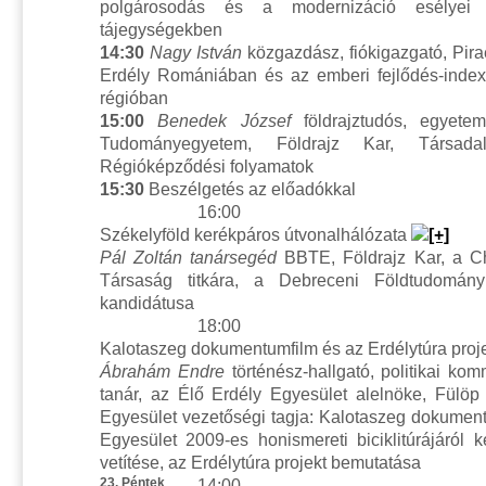
polgárosodás és a modernizáció esélyei
tájegységekben
14:30
Nagy István
közgazdász, fiókigazgató, Pir
Erdély Romániában és az emberi fejlődés-index
régióban
15:00
Benedek József
földrajztudós, egyetem
Tudományegyetem, Földrajz Kar, Társadalo
Régióképződési folyamatok
15:30
Beszélgetés az előadókkal
16:00
Székelyföld kerékpáros útvonalhálózata
Pál Zoltán tanársegéd
BBTE, Földrajz Kar, a Ch
Társaság titkára, a Debreceni Földtudomány
kandidátusa
18:00
Kalotaszeg dokumentumfilm és az Erdélytúra proj
Ábrahám Endre
történész-hallgató, politikai ko
tanár, az Élő Erdély Egyesület alelnöke, Fülöp 
Egyesület vezetőségi tagja: Kalotaszeg dokument
Egyesület 2009-es honismereti biciklitúrájáról 
vetítése, az Erdélytúra projekt bemutatása
23. Péntek
14:00