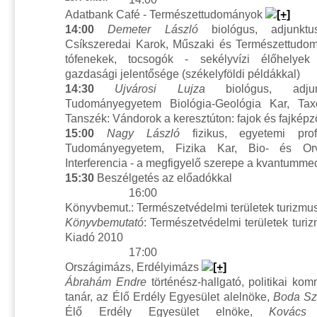
Adatbank Café - Természettudományok
14:00
Demeter László
biológus, adjunktu
Csíkszeredai Karok, Műszaki és Természettudom
tófenekek, tocsogók - sekélyvízi élőhelyek
gazdasági jelentősége (székelyföldi példákkal)
14:30
Ujvárosi Lujza
biológus, adjunk
Tudományegyetem Biológia-Geológia Kar, Tax
Tanszék: Vándorok a keresztúton: fajok és fajkép
15:00
Nagy László
fizikus, egyetemi prof
Tudományegyetem, Fizika Kar, Bio- és Orv
Interferencia - a megfigyelő szerepe a kvantumm
15:30
Beszélgetés az előadókkal
16:00
Könyvbemut.: Természetvédelmi területek turizm
Könyvbemutató
: Természetvédelmi területek tur
Kiadó 2010
17:00
Országimázs, Erdélyimázs
Ábrahám Endre
történész-hallgató, politikai ko
tanár, az Élő Erdély Egyesület alelnöke,
Boda Sz
Élő Erdély Egyesület elnöke,
Kovács 