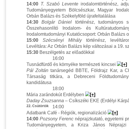
14:00
T. Szabó Levente
irodalomtörténész, adj
Tudományegyetem Bölcsészkar, Magyar Irodal
Orbán Balázs és Székelyföld újrafeltalálása
14:30
Bolgár Dániel
történész, tudományos s
Összehasonlító Irodalom- és Kultúratudomán
Irodalomtudományi Kutatócsoport: Orbán Balázs o
15:00
Szécsényi Mihály
történész, levéltár
Levéltára: Az Orbán Balázs kép változásai a 19. s
15:30
Beszélgetés az előadókkal
16:00
Tusnádfürdő és környéke természeti kincsei
Pál Zoltán
tanársegéd BBTE, Földrajz Kar, a Ch
Társaság titkára, a Debreceni Földtudomány
kandidátusa
18:00
Mária zarándokút Erdélyben
Daday Zsuzsanna
– Csíkszéki EKE (Erdélyi Kárpá
22. Csütörtök
14:00
Adatbank Café - Régiók, regionalizáció
14:00
Pozsony Ferenc
néprajzkutató, egyetemi p
Tudományegyetem, a Kriza János Néprajzi