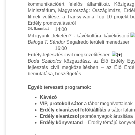
kommunikációért felelős államtitkár, Közigaz
Minisztérium, Magyarország: Országimázs, Erdé
filmek vetítése, a Transylvania Top 10 projekt 
Erdély promoválásáról
24. Szombat
14:00
Mit igyunk...feketén?! - kávékultúra, kávékóstoló
Baloga T. Sándor
Segafredo területi menedzser
16:00
Erdély-fejlesztés civil megközelítésben
Boda Szabolcs
közgazdász, az Élő Erdély Egye
fejlesztés civil megközelítésben – az Élő Erdé
bemutatása, beszélgetés
Egyéb tervezett programok:
Kávézó
VIP, protokoll sátor
a tábor meghívottainak
Erdély elvarázsol fotókiállítás
a sátor falain
Erdély elvarázsol
promóanyagok árusítása
Erdély könyvstand
– Erdély témájú könyvek