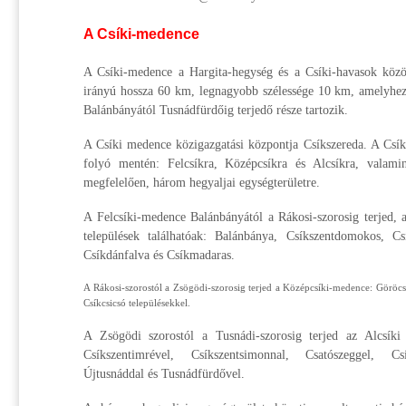
A Csíki-medence
A Csíki-medence a Hargita-hegység és a Csíki-havasok közöt
irányú hossza 60 km, legnagyobb szélessége 10 km, amelyhez 
Balánbányától Tusnádfürdőig terjedő része tartozik.
A Csíki medence közigazgatási központja Csíkszereda. A Csík
folyó mentén: Felcsíkra, Középcsíkra és Alcsíkra, valamin
megfelelően, három hegyaljai egységterületre.
A Felcsíki-medence Balánbányától a Rákosi-szorosig terjed, 
települések találhatóak: Balánbánya, Csíkszentdomokos, Csí
Csíkdánfalva és Csíkmadaras.
A Rákosi-szorostól a Zsögödi-szorosig terjed a Középcsíki-medence: Göröcs
Csíkcsicsó településekkel.
A Zsögödi szorostól a Tusnádi-szorosig terjed az Alcsíki 
Csíkszentimrével, Csíkszentsimonnal, Csatószeggel, Csí
Újtusnáddal és Tusnádfürdővel.