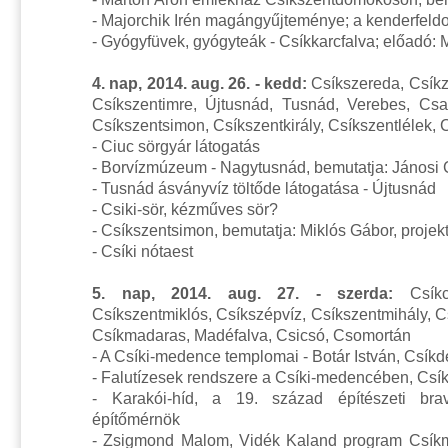
- Majorchik Irén magángyűjteménye; a kenderfeld
- Gyógyfüvek, gyógyteák - Csíkkarcfalva; előadó: 
4. nap, 2014. aug. 26. - kedd:
Csíkszereda, Csíkz
Csíkszentimre, Újtusnád, Tusnád, Verebes, Csa
Csíkszentsimon, Csíkszentkirály, Csíkszentlélek,
- Ciuc sörgyár látogatás
- Borvízmúzeum - Nagytusnád, bemutatja: Jánosi
- Tusnád ásványvíz töltőde látogatása
- Újtusnád
- Csiki-sör, kézműves sör?
- Csíkszentsimon, bemutatja: Miklós Gábor, proje
- Csíki nótaest
5. nap, 2014. aug. 27. - szerda:
Csíkcs
Csíkszentmiklós, Csíkszépvíz, Csíkszentmihály, C
Csíkmadaras, Madéfalva, Csicsó, Csomortán
- A Csíki-medence templomai - Botár István, Csík
- Falutízesek rendszere a Csíki-medencében, Csí
- Karakói-híd, a 19. század építészeti bra
építőmérnök
- Zsigmond Malom, Vidék Kaland program Csíkm