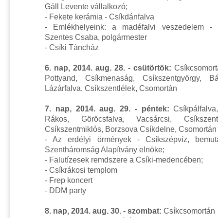
Gáll Levente vállalkozó;
- Fekete kerámia - Csíkdánfalva
- Emlékhelyeink: a madéfalvi veszedelem - M
Szentes Csaba, polgármester
- Csíki Táncház
6. nap, 2014. aug. 28. - csütörtök:
Csíkcsomortá
Pottyand, Csíkmenaság, Csíkszentgyörgy, Bá
Lázárfalva, Csíkszentlélek, Csomortán
7. nap, 2014. aug. 29. - péntek:
Csíkpálfalva
Rákos, Göröcsfalva, Vacsárcsi, Csíkszentm
Csíkszentmiklós, Borzsova Csíkdelne, Csomortá
- Az erdélyi örmények - Csíkszépvíz, bemuta
Szentháromság Alapítvány elnöke;
- Falutízesek remdszere a Csíki-medencében;
- Csíkrákosi templom
- Frep koncert
- DDM party
8. nap, 2014. aug. 30. - szombat:
Csíkcsomortán