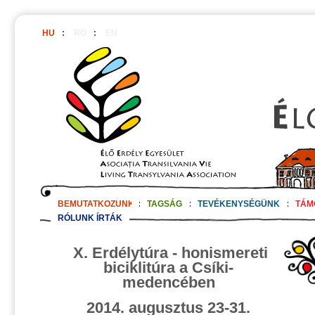
HU
:
RO
:
EN
BEMUTATKOZUNK
:
TAGSÁG
:
TEVÉKENYSÉGÜNK
:
TÁM
RÓLUNK ÍRTÁK
X. Erdélytúra - honismereti
biciklitúra a Csíki-
medencében
2014. augusztus 23-31.