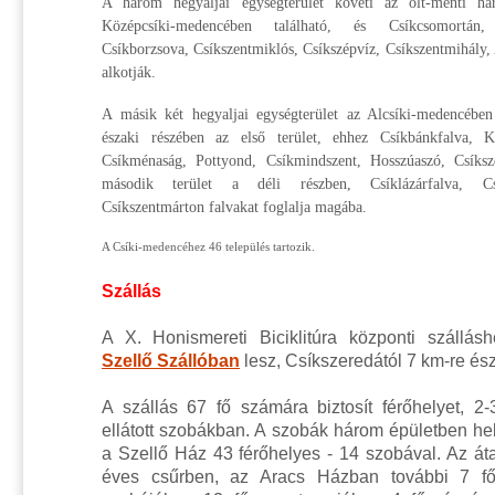
A három hegyaljai egységterület követi az olt-menti há
Középcsíki-medencében található, és Csíkcsomortán, 
Csíkborzsova, Csíkszentmiklós, Csíkszépvíz, Csíkszentmihály,
alkotják.
A másik két hegyaljai egységterület az Alcsíki-medencébe
északi részében az első terület, ehhez Csíkbánkfalva, K
Csíkménaság, Pottyond, Csíkmindszent, Hosszúaszó, Csíksze
második terület a déli részben, Csíklázárfalva, Csí
Csíkszentmárton falvakat foglalja magába.
A Csíki-medencéhez 46 település tartozik.
Szállás
A X. Honismereti Biciklitúra központi szállás
Szellő Szállóban
lesz, Csíkszeredától 7 km-re és
A szállás 67 fő számára biztosít férőhelyet, 2
ellátott szobákban. A szobák három épületben he
a Szellő Ház 43 férőhelyes - 14 szobával. Az átal
éves csűrben, az Aracs Házban további 7 f