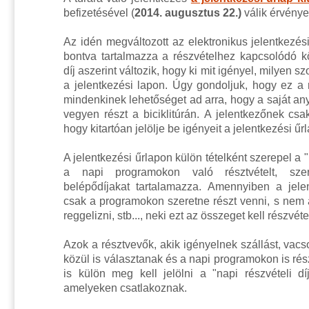
befizetésével (
2014. augusztus 22.)
válik érvény
Az idén megváltozott az elektronikus
jelentkezési
bontva tartalmazza a részvételhez kapcsolódó kö
díj aszerint változik, hogy ki mit igényel, milyen sz
a jelentkezési lapon.
Úgy gondoljuk, hogy ez a r
mindenkinek lehetőséget ad arra, hogy a saját any
vegyen részt a biciklitúrán.
A jelentkezőnek csa
hogy kitartóan jelölje be igényeit a jelentkezési űrl
A jelentkezési űrlapon külön tételként szerepel a "n
a napi programokon való résztvételt, szer
belépődíjakat tartalamazza. Amennyiben a jel
csak a programokon
szeretne részt venni, s nem 
reggelizni, stb..., neki ezt az összeget kell részvét
Azok a résztvevők, akik igényelnek szállást, vacs
közül is választanak és a napi programokon is rés
is külön meg kell jelölni a "napi részvételi d
amelyeken csatlakoznak.