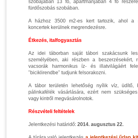
szobájában 13 fő, apartmanjában 4 fő részére
fürdőszobás szobában.
A házhoz 3500 m2-es kert tartozik, ahol a s
koncertek kerülnek megrendezésre
.
Étkezés, italfogyasztás
Az idei táborban saját tábori szakácsunk l
személyében, aki részben a beszerzésekért, 
vacsorák harmonikus íz- és illatvilágáért fe
"biciklirendbe" tudjunk felsorakozni.
A tábor területén lehetőség nyílik víz, üdítő, 
pálinkafélék vásárlására, ezért nem szüksége
vagy kintről megvásárolnotok.
Részvételi feltételek
Jelentkezési határidő:
2014. augusztus 22.
A túrára való jelentkezés
a jelentkezési űrlap ki