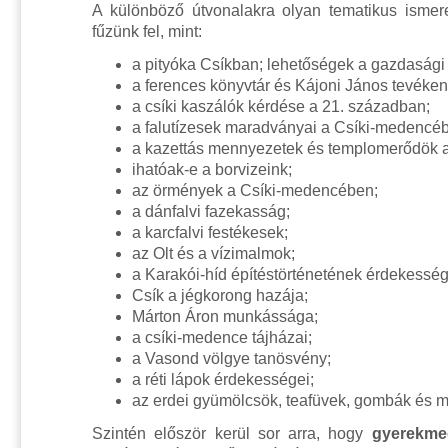
A különböző útvonalakra olyan tematikus ismere
fűzünk fel, mint:
a pityóka Csíkban; lehetőségek a gazdasági 
a ferences könyvtár és Kájoni János tevék
a csíki kaszálók kérdése a 21. században;
a falutízesek maradványai a Csíki-medencé
a kazettás mennyezetek és templomerődök 
ihatóak-e a borvizeink;
az örmények a Csíki-medencében;
a dánfalvi fazekasság;
a karcfalvi festékesek;
az Olt és a vízimalmok;
a Karakói-híd építéstörténetének érdekesség
Csík a jégkorong hazája;
Márton Áron munkássága;
a csíki-medence tájházai;
a Vasond völgye tanösvény;
a réti lápok érdekességei;
az erdei gyümölcsök, teafüvek, gombák és me
Szintén először kerül sor arra, hogy
gyerekme