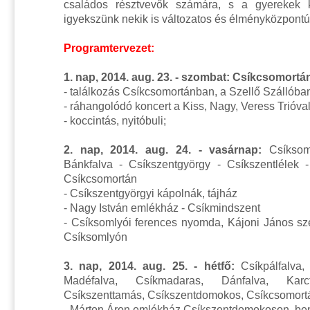
családos résztvevők számára, s a gyerekek k
igyekszünk nekik is változatos és élményközpontú
Programtervezet:
1. nap, 2014. aug. 23. - szombat: Csíkcsomortá
- találkozás Csíkcsomortánban, a Szellő Szállóba
- ráhangolódó koncert a Kiss, Nagy, Veress Trióva
- koccintás, nyitóbuli;
2. nap, 2014. aug. 24. - vasárnap:
Csíkso
Bánkfalva - Csíkszentgyörgy - Csíkszentlélek 
Csíkcsomortán
- Csíkszentgyörgyi kápolnák, tájház
- Nagy István emlékház - Csíkmindszent
- Csíksomlyói ferences nyomda, Kájoni János s
Csíksomlyón
3. nap, 2014. aug. 25. - hétfő:
Csíkpálfalva,
Madéfalva, Csíkmadaras, Dánfalva, Karcfa
Csíkszenttamás, Csíkszentdomokos, Csíkcsomort
- Márton Áron emlékház Csíkszentdomokoson, bem