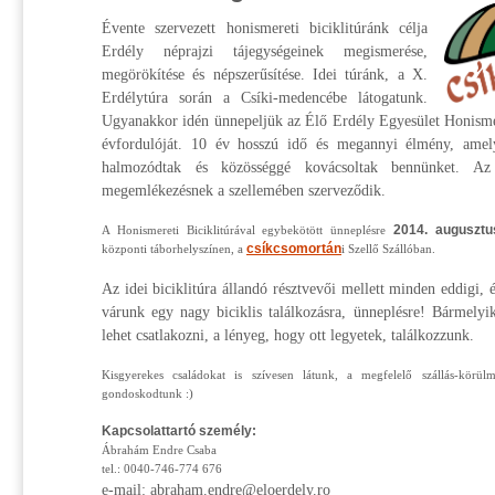
Évente szervezett honismereti biciklitúránk célja
Erdély néprajzi tájegységeinek megismerése,
megörökítése és népszerűsítése. Idei túránk, a X.
Erdélytúra során a Csíki-medencébe látogatunk.
Ugyanakkor idén ünnepeljük az Élő Erdély Egyesület Honismer
évfordulóját. 10 év hosszú idő és megannyi élmény, amel
halmozódtak és közösséggé kovácsoltak bennünket. Az 
megemlékezésnek a szellemében szerveződik.
2014. augusztu
A Honismereti Biciklitúrával egybekötött ünneplésre
csíkcsomortán
központi táborhelyszínen, a
i Szellő Szállóban.
Az idei biciklitúra állandó résztvevői mellett minden eddigi, é
várunk egy nagy biciklis találkozásra, ünneplésre! Bármelyik
lehet csatlakozni, a lényeg, hogy ott legyetek, találkozzunk.
Kisgyerekes családokat is szívesen látunk, a megfelelő szállás-körü
gondoskodtunk :)
Kapcsolattartó személy:
Ábrahám Endre Csaba
tel.: 0040-746-774 676
e-mail: abraham.endre@eloerdely.ro