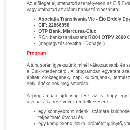
Az előleget eljuttathatod személyesen az Élő Erd
vagy utalhatod az alábbi bankszámlaszámra:
Asociaţia Transilvania Vie - Élő Erdély E
CIF: 22866858
OTP Bank, Miercurea-Ciuc
RON bankszámlaszám:
RO04 OTPV 2600 0
(megjegyzés rovatba: "Donație")
Program
A túra során igyekszünk minél változatosabb és s
a Csíki-medencéről. A programban egyaránt sze
épített örökségének, népi kultúrájának, termész
helyi értékeinek megismerése
.
A programban újdonság lesz az is, hogy egy-
útvonal áll a résztvevők rendelkezésére:
egy könnyebb: mindenki számára különöseb
teljesíthető útvonal és
egy komplexebb: fizikai erőnlétet igénylő, vál