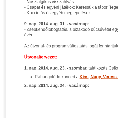
- Nosztalgikus visszahívás
- Csapat és egyéni játékok: Keressük a tábor "lege
- Koccintás és egyéb meglepetések
9. nap, 2014. aug. 31. - vasárnap:
- Zsebkendőlobogtatás, s bízakodó búcsúvétel eg
évért;
Az útvonal- és programváltoztatás jogát fenntartjuk
Útvonaltervezet:
1. nap, 2014. aug. 23. - szombat:
találkozás Csí
Ráhangolódó koncert a
Kiss, Nagy, Veress 
2. nap, 2014. aug. 24. - vasárnap
: